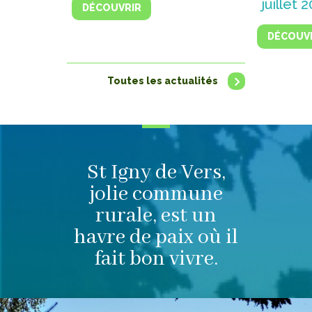
juillet 
DÉCOUVRIR
DÉCOUV
Toutes les actualités
St Igny de Vers,
jolie commune
rurale, est un
havre de paix où il
fait bon vivre.