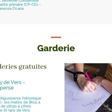
: Séverine Condemine
ante primaire (CP-CE1 -
Vanessa Ocana
Garderie
eries gratuites
y de Vers -
perse
’Aigueperse (Véronique
) : les matins de 8h15 à
 de 16h30 à 17h00
e St Igny de Vers