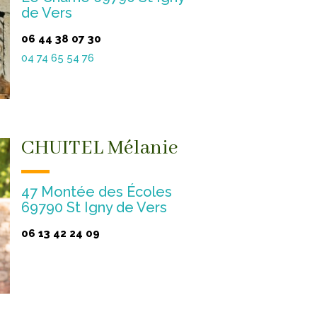
de Vers
06 44 38 07 30
04 74 65 54 76
CHUITEL Mélanie
47 Montée des Écoles
69790 St Igny de Vers
06 13 42 24 09