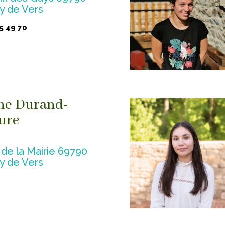
ny de Vers
5 49 70
ne Durand-
ure
 de la Mairie 69790
ny de Vers