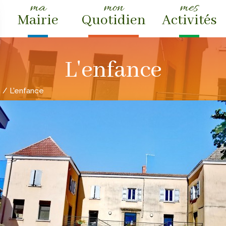
ma
mon
mes
Mairie
Quotidien
Activités
L'enfance
n
/ L'enfance