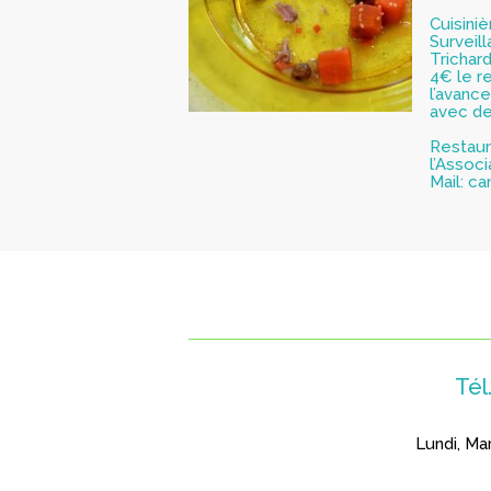
Cuisini
Surveill
Trichar
4€ le r
l’avance
avec de
Restaur
l’Assoc
Mail:
ca
Tél
Lundi, Mar