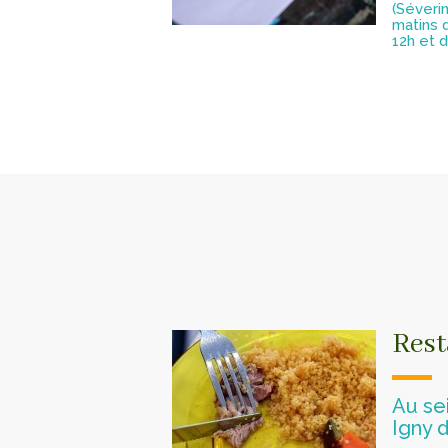
(Séveri
matins 
12h et 
Rest
Au sei
Igny 