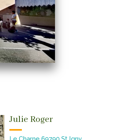
Julie Roger
Le Charne 69790 St Igny