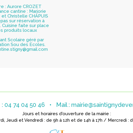
ère : Aurore CROZET
ance cantine : Marjorie
d et Christelle CHAPUIS
epas sur réservation à
. Cuisine faite sur place
s produits locaux
ant Scolaire géré par
iation Sou des Ecoles.
ntine.stigny@gmail.com
. : 04 74 04 50 46
•
Mail :
mairie@saintignydever
Jours et horaires d'ouverture de la mairie :
di, Jeudi et Vendredi : de 9h à 12h et de 14h à 17h / Mercredi : 