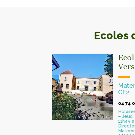
Ecoles 
Ecol
Vers
Mater
CE2
04 74 0
Horaires
– Jeudi
11h45 e
Directe
Materne