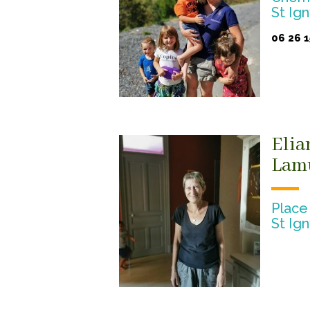
St Ig
06 26 1
Elia
Lam
Place
St Ig