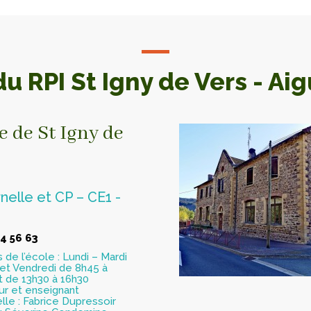
du RPI St Igny de Vers - Ai
e de St Igny de
nelle et CP – CE1 -
4 56 63
 de l’école : Lundi – Mardi
 et Vendredi de 8h45 à
t de 13h30 à 16h30
ur et enseignant
lle : Fabrice Dupressoir