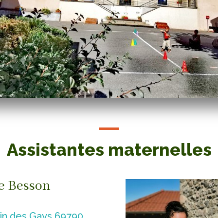
Assistantes maternelles
e Besson
n des Gays 69790